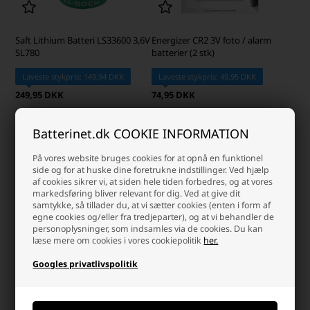
Saft Lithium Batteri LS33600 3,6V
Energizer CR2 3V foto / alarm
SL780
batterier (2 stk)
Laveste stykpris: 149,94 DKK
Laveste stykpris: 49,95 DKK
249,95 DKK
74,95 DKK
På lager
På lager
-
Vi sender din pakke
mandag
-
Vi sender din pakke
mandag
Batterinet.dk COOKIE INFORMATION
-
+
-
+
På vores website bruges cookies for at opnå en funktionel
side og for at huske dine foretrukne indstillinger. Ved hjælp
af cookies sikrer vi, at siden hele tiden forbedres, og at vores
markedsføring bliver relevant for dig. Ved at give dit
samtykke, så tillader du, at vi sætter cookies (enten i form af
egne cookies og/eller fra tredjeparter), og at vi behandler de
personoplysninger, som indsamles via de cookies. Du kan
læse mere om cookies i vores cookiepolitik
her.
Googles privatlivspolitik