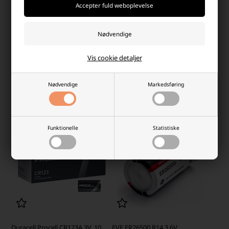
Saft Lithium Batteri LSH14 3,6V
Batteri GP2CR123A-C til Visonic
alarm
Laveste stykpris: 179,95 DKK
Laveste stykpris: 115,45 DKK
199,95 DKK
134,50 DKK
Vis cookie detaljer
På lager
På lager
-
Vi sender din pakke
mandag
-
Vi sender din pakke
mandag
Nødvendige
Markedsføring
-
+
-
+
Funktionelle
Statistiske
Duracell Procell CR123A 3V, 10
EVE ER26500 R14 3,6V