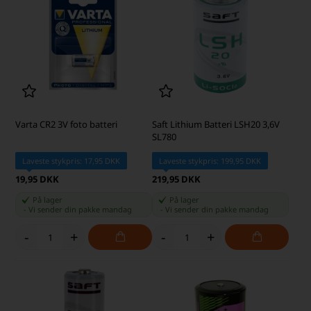
Varta CR2 3V foto batteri
Saft Lithium Batteri LSH20 3,6V
SL780
Laveste stykpris: 17,95 DKK
Laveste stykpris: 199,95 DKK
19,95 DKK
219,95 DKK
På lager
På lager
-
Vi sender din pakke
mandag
-
Vi sender din pakke
mandag
-
+
-
+