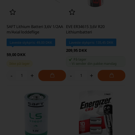
SAFT Lithium Batteri 3,6V 1/2AA
EVE ER34615 3,6V R20
m/Axial loddeflige
Lithiumbatteri
Laveste stykpris: 49,00 DKK
Laveste stykpris: 135,45 DKK
209,95 DKK
59,00 DKK
På lager
Ikke på lager
-
Vi sender din pakke
mandag
-
+
-
+