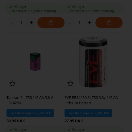
På lager
På lager
-
Vi sender din pakke
mandag
-
Vi sender din pakke
mandag
-
+
-
+
Tadiran SL-750 1/2 AA 3,6 V -
EVE ER14250 SL750 3,6v 1/2 AA
LS14250
Lithium Batteri
Laveste stykpris: 26,30 DKK
Laveste stykpris: 23,00 DKK
30,95 DKK
27,95 DKK
På lager
På lager