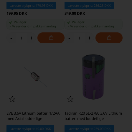
Laveste stykpris: 179,95 DKK
Laveste stykpris: 236,25 DKK
199,95 DKK
349,00 DKK
På lager
På lager
-
Vi sender din pakke
mandag
-
Vi sender din pakke
mandag
-
+
-
+
EVE 3,6V Lithium batteri 1/2AA
Tadiran R20 SL-2780 3,6V Lithium
med Axial loddeflige
batteri med loddeflige
Laveste stykpris: 49,00 DKK
Laveste stykpris: 239,00 DKK