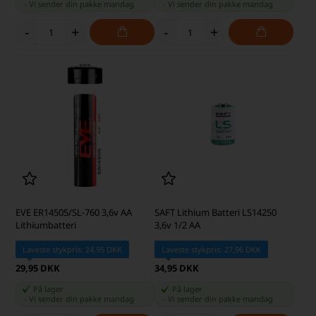
-
Vi sender din pakke
mandag
-
Vi sender din pakke
mandag
-
+
-
+
EVE ER14505/SL-760 3,6v AA
SAFT Lithium Batteri LS14250
Lithiumbatteri
3,6v 1/2 AA
Laveste stykpris: 24,95 DKK
Laveste stykpris: 27,96 DKK
29,95 DKK
34,95 DKK
På lager
På lager
-
Vi sender din pakke
mandag
-
Vi sender din pakke
mandag