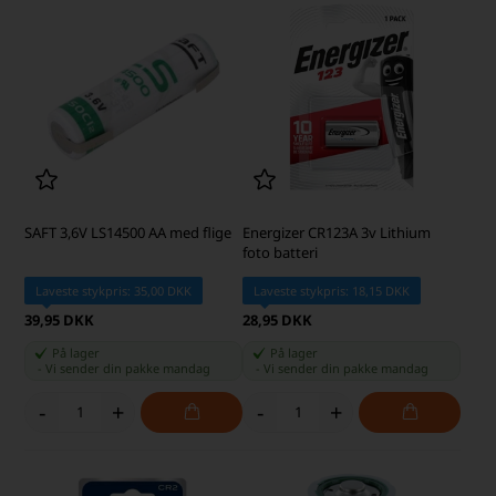
SAFT 3,6V LS14500 AA med flige
Energizer CR123A 3v Lithium
foto batteri
Laveste stykpris: 35,00 DKK
Laveste stykpris: 18,15 DKK
39,95 DKK
28,95 DKK
På lager
På lager
-
Vi sender din pakke
mandag
-
Vi sender din pakke
mandag
-
+
-
+