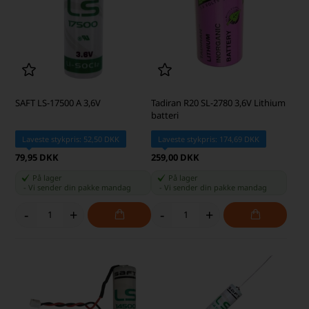
SAFT LS-17500 A 3,6V
Tadiran R20 SL-2780 3,6V Lithium
batteri
Laveste stykpris: 52,50 DKK
Laveste stykpris: 174,69 DKK
79,95 DKK
259,00 DKK
På lager
På lager
-
Vi sender din pakke
mandag
-
Vi sender din pakke
mandag
-
+
-
+