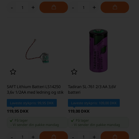
-
+
-
+
SAFT Lithium Batteri LS14250
Tadiran SL-761 2/3 AA 3,6V
3,6v 1/2AA med ledning og stik
batteri
Laveste stykpris: 99,95 DKK
Laveste stykpris: 109,00 DKK
119,95 DKK
119,00 DKK
På lager
På lager
-
Vi sender din pakke
mandag
-
Vi sender din pakke
mandag
-
+
-
+