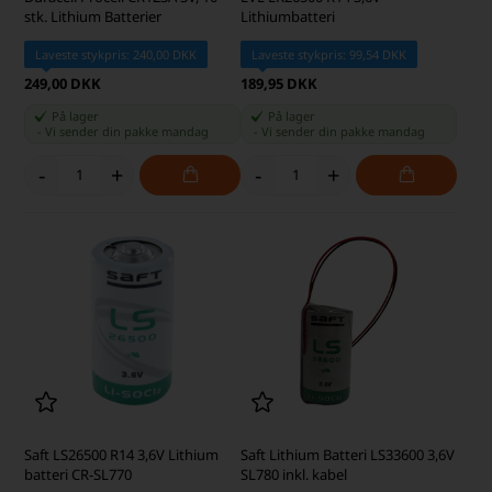
stk. Lithium Batterier
Lithiumbatteri
Laveste stykpris: 240,00 DKK
Laveste stykpris: 99,54 DKK
249,00 DKK
189,95 DKK
På lager
På lager
-
Vi sender din pakke
mandag
-
Vi sender din pakke
mandag
-
+
-
+
Saft LS26500 R14 3,6V Lithium
Saft Lithium Batteri LS33600 3,6V
batteri CR-SL770
SL780 inkl. kabel