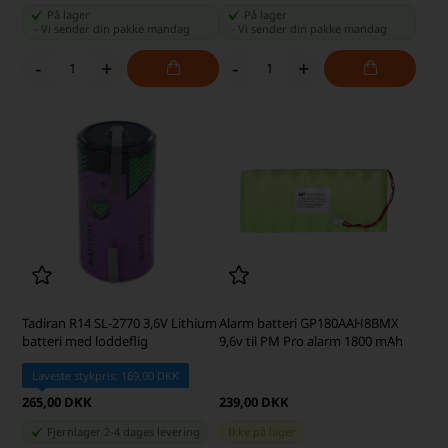
På lager
På lager
-
Vi sender din pakke
mandag
-
Vi sender din pakke
mandag
-
+
-
+
Tadiran R14 SL-2770 3,6V Lithium
Alarm batteri GP180AAH8BMX
batteri med loddeflig
9,6v til PM Pro alarm 1800 mAh
Laveste stykpris: 169,00 DKK
265,00 DKK
239,00 DKK
Fjernlager 2-4 dages levering
Ikke på lager