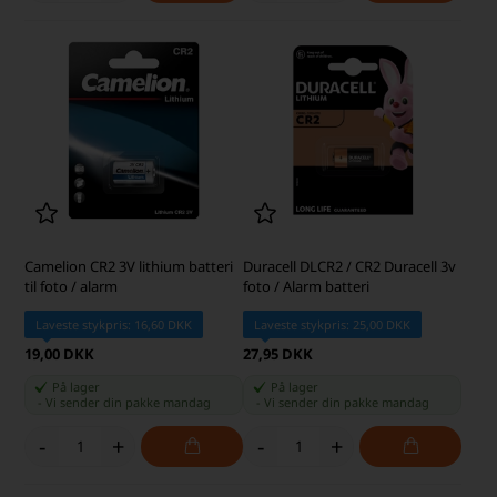
Camelion CR2 3V lithium batteri
Duracell DLCR2 / CR2 Duracell 3v
til foto / alarm
foto / Alarm batteri
Laveste stykpris: 16,60 DKK
Laveste stykpris: 25,00 DKK
19,00 DKK
27,95 DKK
På lager
På lager
-
Vi sender din pakke
mandag
-
Vi sender din pakke
mandag
-
+
-
+