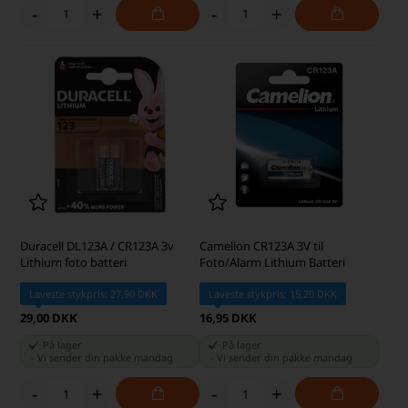
-
+
-
+
Duracell DL123A / CR123A 3v
Camelion CR123A 3V til
Lithium foto batteri
Foto/Alarm Lithium Batteri
Laveste stykpris: 27,90 DKK
Laveste stykpris: 15,20 DKK
29,00 DKK
16,95 DKK
På lager
På lager
-
Vi sender din pakke
mandag
-
Vi sender din pakke
mandag
-
+
-
+