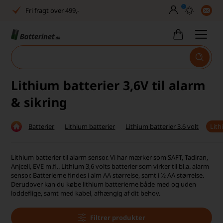
0
Dansk lager
30 dages returret
Tlf. er lukket uge 27-32
Høj kundetilfredshed
Lithium batterier 3,6V til alarm
Dag-til-dag levering
& sikring
Fri fragt over 499,-
Batterier
Lithium batterier
Lithium batterier 3,6 volt
Lith
Dansk lager
30 dages returret
Lithium batterier til alarm sensor. Vi har mærker som SAFT, Tadiran,
Anjcell, EVE m.fl.. Lithium 3,6 volts batterier som virker til bl.a. alarm
sensor. Batterierne findes i alm AA størrelse, samt i ½ AA størrelse.
Tlf. er lukket uge 27-32
Derudover kan du købe lithium batterierne både med og uden
loddeflige, samt med kabel, afhængig af dit behov.
Høj kundetilfredshed
Filtrer produkter