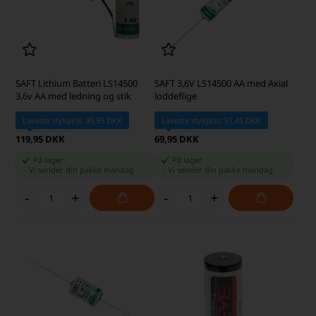
SAFT Lithium Batteri LS14500
SAFT 3,6V LS14500 AA med Axial
3,6v AA med ledning og stik
loddeflige
Laveste stykpris: 99,95 DKK
Laveste stykpris: 51,45 DKK
119,95 DKK
69,95 DKK
På lager
På lager
-
Vi sender din pakke
mandag
-
Vi sender din pakke
mandag
-
+
-
+