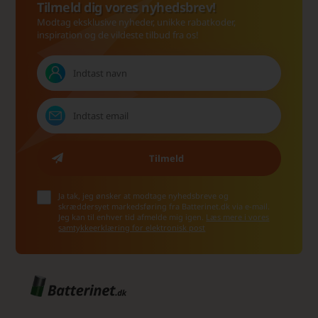
Tilmeld dig vores nyhedsbrev!
Modtag eksklusive nyheder, unikke rabatkoder,
inspiration og de vildeste tilbud fra os!
Ja tak, jeg ønsker at modtage nyhedsbreve og
skræddersyet markedsføring fra Batterinet.dk via e-mail.
Jeg kan til enhver tid afmelde mig igen.
Læs mere i vores
samtykkeerklæring for elektronisk post