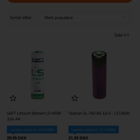
Sorter efter:
Side 1/1
SAFT Lithium Batteri LS14500
Tadiran SL-760 AA 3,6 V - LS14500
3,6v AA
Laveste stykpris: 23,95 DKK
Laveste stykpris: 27,16 DKK
29,95 DKK
31,95 DKK