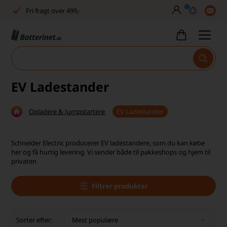
0
Fri fragt over 499,-
Dansk lager
30 dages returret
Tlf. er lukket uge 27-32
EV Ladestander
Høj kundetilfredshed
Opladere & Jumpstartere
EV Ladestander
Dag-til-dag levering
Fri fragt over 499,-
Schneider Electric producerer EV ladestandere, som du kan købe
her og få hurtig levering. Vi sender både til pakkeshops og hjem til
Dansk lager
privaten
30 dages returret
Filtrer produkter
Tlf. er lukket uge 27-32
Sorter efter:
Høj kundetilfredshed