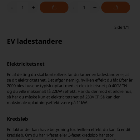
-
+
-
+
Side 1/1
EV ladestandere
Elektricitetsnet
En af de ting du skal kontrollere, før du køber en ladestander er, at
se dit elektricitetsnet. Det afgør nemlig, hvilken effekt du får. Efter år
2000 blev husene typisk opført med et elektricietsnet på 400V TN
og du ville maksimalt få 22kW i effekt. Har du derimod et ældre hus,
så har du måske kun et elektricitetsnet på 230V IT. Så kan den
maksimale opladningseffekt være på 11kW.
Kredsløb
En faktor der kan have betydning for, hvilken effekt du kan få er dit
kredsløb. Om du har 1-faset eller 3-faset kredsløb har stor