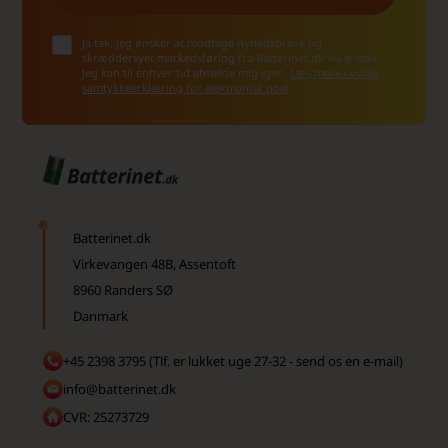
Ja tak, jeg ønsker at modtage nyhedsbreve og
skræddersyet markedsføring fra Batterinet.dk via e-mail.
Jeg kan til enhver tid afmelde mig igen.
Læs mere i vores
samtykkeerklæring for elektronisk post
Batterinet.dk
Virkevangen 48B, Assentoft
8960 Randers SØ
Danmark
+45 2398 3795 (Tlf. er lukket uge 27-32 - send os en e-mail)
info@batterinet.dk
CVR: 25273729