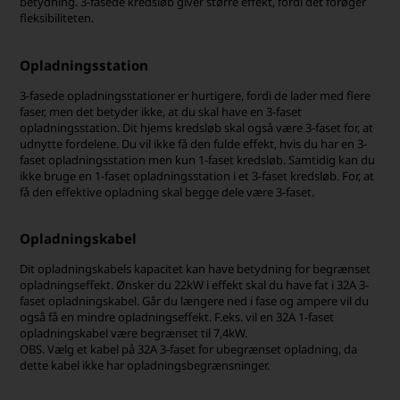
betydning. 3-fasede kredsløb giver større effekt, fordi det forøger
fleksibiliteten.
Opladningsstation
3-fasede opladningsstationer er hurtigere, fordi de lader med flere
faser, men det betyder ikke, at du skal have en 3-faset
opladningsstation. Dit hjems kredsløb skal også være 3-faset for, at
udnytte fordelene. Du vil ikke få den fulde effekt, hvis du har en 3-
faset opladningsstation men kun 1-faset kredsløb. Samtidig kan du
ikke bruge en 1-faset opladningsstation i et 3-faset kredsløb. For, at
få den effektive opladning skal begge dele være 3-faset.
Opladningskabel
Dit opladningskabels kapacitet kan have betydning for begrænset
opladningseffekt. Ønsker du 22kW i effekt skal du have fat i 32A 3-
faset opladningskabel. Går du længere ned i fase og ampere vil du
også få en mindre opladningseffekt. F.eks. vil en 32A 1-faset
opladningskabel være begrænset til 7,4kW.
OBS. Vælg et kabel på 32A 3-faset for ubegrænset opladning, da
dette kabel ikke har opladningsbegrænsninger.