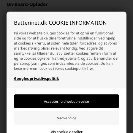
On-Board-Oplader
Det der ultimativt bestemmer ladeeffekten er bilens on-board-
oplader. I de ældre hybrid- og ældre elektriske biler er on-board-
Batterinet.dk COOKIE INFORMATION
opladeren typisk 16 A 1-faset (3,7 kW), hvorimod i nyere køretøjer er
det enten 32A 1-faset 230V (7,4kW), 16A 3-faset 400V (11kW) eller
På vores website bruges cookies for at opnå en funktionel
32A 3-faset 400V (22kW).
side og for at huske dine foretrukne indstillinger. Ved hjælp
af cookies sikrer vi, at siden hele tiden forbedres, og at vores
Hvorfor handle hos batterinet?
markedsføring bliver relevant for dig. Ved at give dit
samtykke, så tillader du, at vi sætter cookies (enten i form af
Der er mange gode grunde, men her er et par
egne cookies og/eller fra tredjeparter), og at vi behandler de
personoplysninger, som indsamles via de cookies. Du kan
læse mere om cookies i vores cookiepolitik
her.
Googles privatlivspolitik
Dag-til-dag levering
info@batterinet.dk
Pakker bestilt inden kl.15.30
Kontakt os via e-mail, og vi
(man-tors), fredag kl.14.00
besvarer så hurtig vi kan.
sendes samme dag.
Vis cookie detaljer