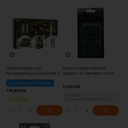
LED Juletræslys med
Grønne S-kroge i Metal til
Fjernbetjening og Clipsholder 10
Julepynt i To Størrelser, 150 stk.
stk. Passer til Georg Jensen
Laveste stykpris: 169,00 DKK
12,50 DKK
179,00 DKK
På lager
Ikke på lager
-
Vi sender din pakke
mandag
-
+
-
+