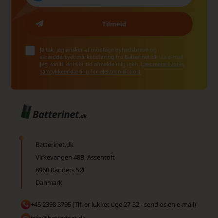
Ja tak, jeg ønsker at modtage nyhedsbreve og
skræddersyet markedsføring fra Batterinet.dk via e-mail.
Jeg kan til enhver tid afmelde mig igen.
Læs mere i vores
samtykkeerklæring for elektronisk post
Batterinet.dk
Virkevangen 48B, Assentoft
8960 Randers SØ
Danmark
+45 2398 3795 (Tlf. er lukket uge 27-32 - send os en e-mail)
info@batterinet.dk