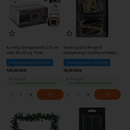
Kunstig Granguirlande 270 cm
Store og Små Kroge til
med 30 LED og Timer
Juleophæng i Guldfarvet Metal –
150 stk.
Laveste stykpris: 99,00 DKK
Laveste stykpris: 12,50 DKK
129,00 DKK
20,00 DKK
På lager
På lager
-
Vi sender din pakke
mandag
-
Vi sender din pakke
mandag
-
+
-
+