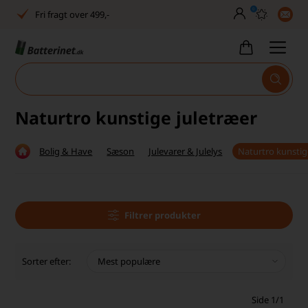
0
Fri fragt over 499,-
Dansk lager
30 dages returret
Tlf. er lukket uge 27-32
Naturtro kunstige juletræer
Høj kundetilfredshed
Bolig & Have
Sæson
Julevarer & Julelys
Naturtro kunstig
Dag-til-dag levering
Fri fragt over 499,-
Dansk lager
Filtrer produkter
30 dages returret
Sorter efter:
Tlf. er lukket uge 27-32
Side 1/1
Høj kundetilfredshed