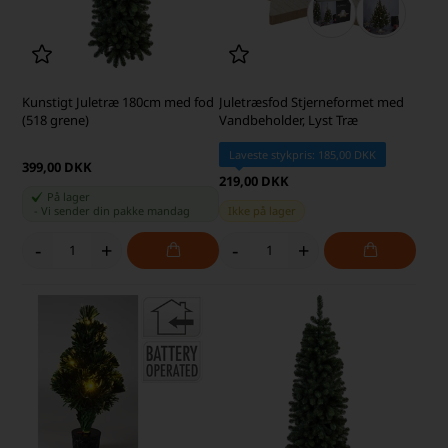
Kunstigt Juletræ 180cm med fod
Juletræsfod Stjerneformet med
(518 grene)
Vandbeholder, Lyst Træ
Laveste stykpris: 185,00 DKK
399,00 DKK
219,00 DKK
På lager
-
Vi sender din pakke
mandag
Ikke på lager
-
+
-
+