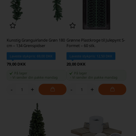
Kunstig Granguirlande Grøn 180
Grønne Plastkroge til Julepynt S-
cm – 134 Grenspidser
Formet – 60 stk.
Laveste stykpris: 69,00 DKK
Laveste stykpris: 12,50 DKK
79,00 DKK
20,00 DKK
På lager
På lager
-
Vi sender din pakke
mandag
-
Vi sender din pakke
mandag
-
+
-
+