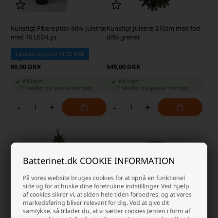
Kunstigt Fiberoptisk Mini Juletræ
Kunstigt Juletræ 210cm med fod
med 10 LED-Lys
(696 grene)
Laveste stykpris: 71,25 DKK
89,00 DKK
549,00 DKK
På lager
På lager
-
Vi sender din pakke
mandag
-
Vi sender din pakke
mandag
-
+
-
+
Batterinet.dk COOKIE INFORMATION
På vores website bruges cookies for at opnå en funktionel
side og for at huske dine foretrukne indstillinger. Ved hjælp
af cookies sikrer vi, at siden hele tiden forbedres, og at vores
markedsføring bliver relevant for dig. Ved at give dit
samtykke, så tillader du, at vi sætter cookies (enten i form af