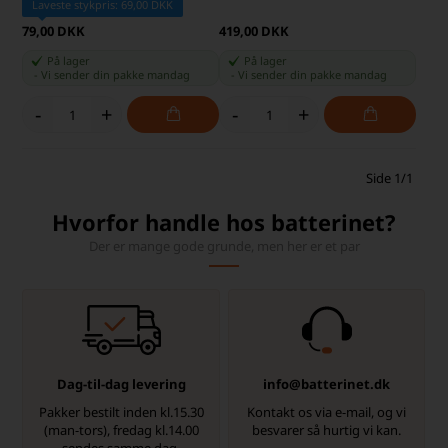
Laveste stykpris: 69,00 DKK
79,00 DKK
419,00 DKK
På lager
På lager
-
Vi sender din pakke
mandag
-
Vi sender din pakke
mandag
-
+
-
+
Side 1/1
Hvorfor handle hos batterinet?
Der er mange gode grunde, men her er et par
Dag-til-dag levering
info@batterinet.dk
Pakker bestilt inden kl.15.30
Kontakt os via e-mail, og vi
(man-tors), fredag kl.14.00
besvarer så hurtig vi kan.