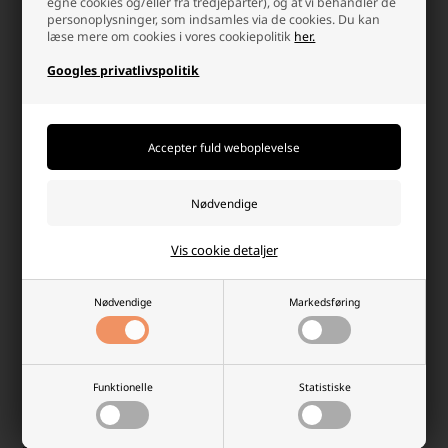
egne cookies og/eller fra tredjeparter), og at vi behandler de
personoplysninger, som indsamles via de cookies. Du kan
Kunstigt Juletræ 215 cm med
Juletræsfod i Grøn med 2.8 L
læse mere om cookies i vores cookiepolitik
her.
Fod
Vandtank og Metalben
Googles privatlivspolitik
Laveste stykpris: 129,00 DKK
778,13 DKK
149,00 DKK
Ikke på lager
Ikke på lager
-
+
-
+
Vis cookie detaljer
Nødvendige
Markedsføring
Funktionelle
Statistiske
Kunstig Gran Julekrans 45 cm
Kunstigt juletræ 120 cm med fod