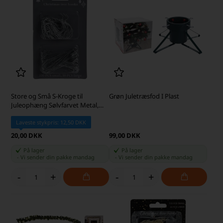
Store og Små S-Kroge til
Grøn Juletræsfod I Plast
Juleophæng Sølvfarvet Metal,
150 stk.
Laveste stykpris: 12,50 DKK
20,00 DKK
99,00 DKK
På lager
På lager
-
Vi sender din pakke
mandag
-
Vi sender din pakke
mandag
-
+
-
+