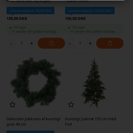
med Røde Bær og Kogler
- slank model
Laveste stykpris: 99,00 DKK
Laveste stykpris: 129,00 DKK
139,00 DKK
159,00 DKK
På lager
På lager
-
Vi sender din pakke
mandag
-
Vi sender din pakke
mandag
-
+
-
+
Dekorativ julekrans af kunstigt
Kunstigt Juletræ 155 cm med
gran 40 cm
Fod