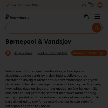
0
Fri fragt over 499,-
Dansk lager
30 dages returret
Tlf. er lukket uge 27-32
Børnepool & Vandsjov
Høj kundetilfredshed
Bolig & Have
Pool & Strandartikler
Børnepool & Vandsjov
Dag-til-dag levering
Fri fragt over 499,-
Velkommen til vores spændende udvalg af børnepools,
aktivitetspools og vandsjov til de mindste. Udforsk vores
Dansk lager
enestående udvalg af børnepools, aktivitetsbørnepools og sjove
glidebaner. Vi har skabt en legende oase for børn og barnlige sjæle,
30 dages returret
hvor solrige dage og sjove stunder mødes i perfekt harmoni. Giv
dine børn en uforglemmelig sommer med vores børnepools og
Tlf. er lukket uge 27-32
vandsjov produkter. Vores sortiment er udvalgt med omhu for at
sikre sikkerhed og sjov for de små. Oplev det bedste inden for
Høj kundetilfredshed
børnepools og vandsjov hos os.