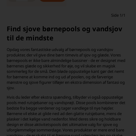
Side 1/1
Find sjove børnepools og vandsjov
til de mindste
Opdag vores fantastiske udvalg af børnepools og vandsjov
produkter, der vil give dine børn timevis af sjov og glæde. Vores
børnepools er ikke bare almindelige bassiner - de er designet med
børnenes glæde og sikkerhed for øje, og vil skabe en magisk
sommerleg for de små. Den bløde oppustelige kant gør det nemt
for børnene at komme ind og ud af poolen, og de farverige
mønstre og sjove figurer tilføjer en ekstra dimension af fantasi og
sjov.
Hvis du leder efter ekstra spænding, tilbyder vi også oppustelige
pools med rutsjebaner og vandsprøjt. Disse pools kombinerer det
bedste fra begge verdener og tager vandlege til nye højder.
Børnene vil elske at glide ned ad den glatte rutsjebane, mens de
plasker i det kølige vand nedenfor. Med deres sikre og holdbare
design er disse aktivitetspools det ultimative valg for sjove og
uforglemmelige sommerdage. Vores produkter er mere end bare
vandsjov - de er skabt til at fremme sund udendørs leg og skabe