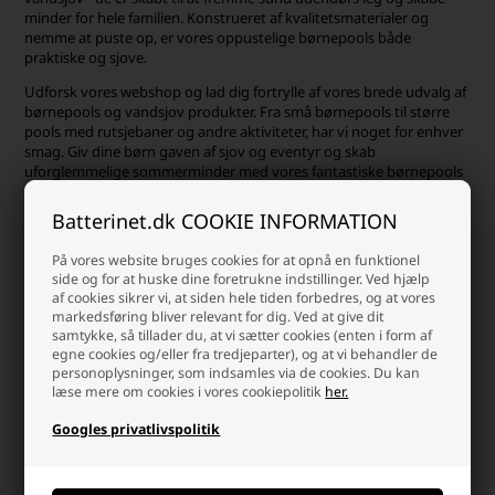
minder for hele familien. Konstrueret af kvalitetsmaterialer og
nemme at puste op, er vores oppustelige børnepools både
praktiske og sjove.
Udforsk vores webshop og lad dig fortrylle af vores brede udvalg af
børnepools og vandsjov produkter. Fra små børnepools til større
pools med rutsjebaner og andre aktiviteter, har vi noget for enhver
smag. Giv dine børn gaven af sjov og eventyr og skab
uforglemmelige sommerminder med vores fantastiske børnepools
og vandsjov produkter. Bestil i dag og gør sommeren endnu mere
sjov og magisk.
Batterinet.dk COOKIE INFORMATION
Hvorfor er en vandglidebane i
På vores website bruges cookies for at opnå en funktionel
side og for at huske dine foretrukne indstillinger. Ved hjælp
haven så sjov?
af cookies sikrer vi, at siden hele tiden forbedres, og at vores
markedsføring bliver relevant for dig. Ved at give dit
En vandglidebane, også kendt som en water slide, er en utrolig sjov
samtykke, så tillader du, at vi sætter cookies (enten i form af
egne cookies og/eller fra tredjeparter), og at vi behandler de
og populær sommeraktivitet, der appellerer til folk i alle aldre. Her
personoplysninger, som indsamles via de cookies. Du kan
er nogle grunde til, hvorfor det er så sjovt at glide ned ad en
læse mere om cookies i vores cookiepolitik
her.
glidebane:
Adrenalin og fart:
En glidebane tilbyder en intens
Googles privatlivspolitik
adrenalinoplevelse, når man glider ned ad den glatte
overflade med høj fart. Følelsen af vind mod ansigtet og
suset i maven bidrager til den spændende