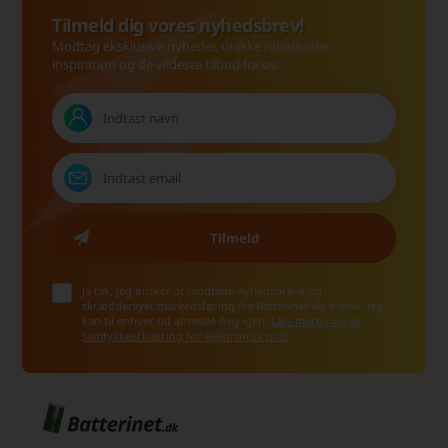
Tilmeld dig vores nyhedsbrev!
Modtag eksklusive nyheder, unikke rabatkoder,
inspiration og de vildeste tilbud fra os!
Ja tak, jeg ønsker at modtage nyhedsbreve og
skræddersyet markedsføring fra Batterinet via e-mail. Jeg
kan til enhver tid afmelde mig igen.
Læs mere i vores
samtykkeerklæring for elektronisk post