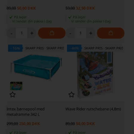
89,00
50,00 DKK
59,00
32,50 DKK
På lager
På lager
-
Vi sender din pakke
i dag
-
Vi sender din pakke
i dag
-
+
-
+
- 16%
- 44%
SKARP PRIS · SKARP PRIS
SKARP PRIS · SKARP PRIS
Intex børnepool med
Wave Rider rutschebane (4,8m)
metalramme 342 L
299,00
250,00 DKK
89,00
50,00 DKK
På lager
På lager